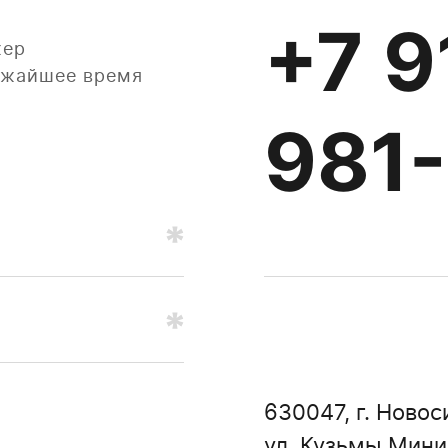
+7 9
жер
лижайшее время
981
630047, г. Новос
ул. Кузьмы Минин