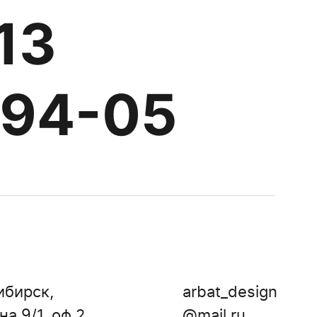
13
-94-05
ибирск,
arbat_design
а 9/1, оф 2
@mail.ru